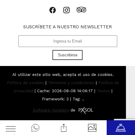
SUSCRÍBETE A NUESTRO NEWSLETTER
Suscribirse
Al utilizar este sitio web, acepta el uso de cookies.
Política de cookies
|
Términos y condiciones
|
Política de
privacidad
|
Cache: 2026-08-08 14:06:17 |
Textos
|
Framework: 3 |
Tag:
..
Software Hotelero
de